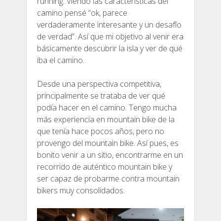
running. Viendo las características del
camino pensé “ok, parece
7 ETAPAS
verdaderamente interesante y un desafío
de verdad”. Así que mi objetivo al venir era
6 ETAPAS
básicamente descubrir la isla y ver de qué
iba el camino.
5 ETAPAS
Desde una perspectiva competitiva,
principalmente se trataba de ver qué
4 ETAPAS
podía hacer en el camino. Tengo mucha
más experiencia en mountain bike de la
que tenía hace pocos años, pero no
NON-STOP
provengo del mountain bike. Así pues, es
bonito venir a un sitio, encontrarme en un
NORMAS Y CRITERIOS DE VALIDACIÓN
recorrido de auténtico mountain bike y
ser capaz de probarme contra mountain
bikers muy consolidados.
RÁNKING