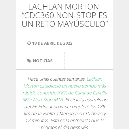
SENDERISMO
LACHLAN MORTON:
“CDC360 NON-STOP ES
13 ETAPAS
UN RETO MAYÚSCULO”
10 ETAPAS
19 DE ABRIL DE 2022
8 ETAPAS
NOTICIAS
7 ETAPAS
Hace unas cuantas semanas,
Lachlan
Morton estableció un nuevo tiempo más
6 ETAPAS
rápido conocido (FKT) de Camí de Cavalls
360º Non-Stop MTB
. El ciclista australiano
del EF Education First completó los 185
SELECCIÓN DE ETAPAS
km de la vuelta a Menorca en 10 horas y
12 minutos. Esta es la entrevista que le
BTT
hicimos el día después.