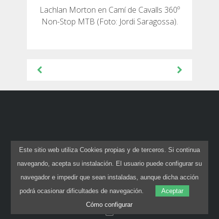
Lachlan Morton en Camí de Cavalls 360º
Non-Stop MTB (Foto: Jordi Saragossa).
Navegación
de
entradas
Este sitio web utiliza Cookies propias y de terceros. Si continua
+34 971 105 136
Carrer Comte de
navegando, acepta su instalación. El usuario puede configurar su
Cifuentes, 89
navegador e impedir que sean instaladas, aunque dicha acción
Ciutadella de Menorca,
podrá ocasionar dificultades de navegación.
Aceptar
Illes Balears
Cómo configurar