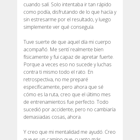
cuando salí. Solo intentaba ir tan rápido
como podía, disfrutando de lo que hacía y
sin estresarme por el resultado, y luego
simplemente ver qué conseguía.
QUIÉNES SOMOS
Tuve suerte de que aquel día mi cuerpo
acompañó. Me sentí realmente bien
COMPROMISO AMBIENTAL
físicamente y fui capaz de apretar fuerte.
Porque a veces eso no sucede y luchas
contra ti mismo todo el rato. En
PROYECTO DE CONSERVACIÓN
retrospectiva, no me preparé
específicamente, pero ahora que sé
0º PLÁSTICO
cómo es la ruta, creo que el último mes
de entrenamientos fue perfecto. Todo
sucedió por accidente, pero no cambiaría
ESTUDIO SOBRE LOS PLÁSTICOS EN EL CAMÍ DE
CAVALLS
demasiadas cosas, ahora.
Y creo que mi mentalidad me ayudó. Creo
RECUPERACIÓN DE TORRENTES
que es un camino que, cuanto más