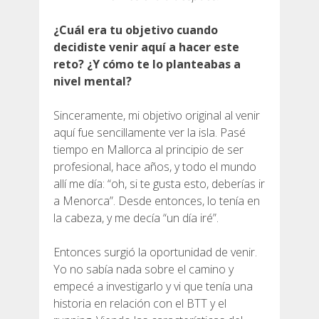
¿Cuál era tu objetivo cuando
6 ETAPAS
decidiste venir aquí a hacer este
reto? ¿Y cómo te lo planteabas a
5 ETAPAS
nivel mental?
Sinceramente, mi objetivo original al venir
4 ETAPAS
aquí fue sencillamente ver la isla. Pasé
tiempo en Mallorca al principio de ser
3 ETAPAS
profesional, hace años, y todo el mundo
allí me día: “oh, si te gusta esto, deberías ir
a Menorca”. Desde entonces, lo tenía en
RUTA POR EL INTERIOR
la cabeza, y me decía “un día iré”.
Entonces surgió la oportunidad de venir.
TRAIL RUNNING
Yo no sabía nada sobre el camino y
empecé a investigarlo y vi que tenía una
8 ETAPAS
historia en relación con el BTT y el