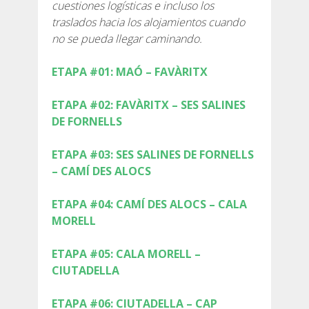
cuestiones logísticas e incluso los
SERVICIO DE ASISTENCIA
traslados hacia los alojamientos cuando
no se pueda llegar caminando.
ENVÍA UN INTENTO
ETAPA #01: MAÓ – FAVÀRITX
ETAPA #02: FAVÀRITX – SES SALINES
DE FORNELLS
PRECIO
ETAPA #03: SES SALINES DE FORNELLS
– CAMÍ DES ALOCS
SERVICIOS INCLUIDOS
ETAPA #04: CAMÍ DES ALOCS – CALA
ALOJAMIENTO
MORELL
ETAPA #05: CALA MORELL –
EXTRAS
CIUTADELLA
REGLAMENTO
ETAPA #06: CIUTADELLA – CAP