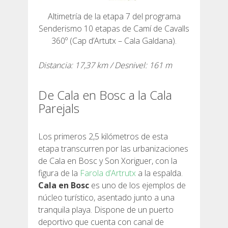
Altimetría de la etapa 7 del programa
RESEÑAS
Senderismo 10 etapas de Camí de Cavalls
360º (Cap d’Artutx – Cala Galdana).
BLOG
Distancia: 17,37 km / Desnivel: 161 m
De Cala en Bosc a la Cala
Parejals
ESPAÑOL
Los primeros 2,5 kilómetros de esta
etapa transcurren por las urbanizaciones
CATALÀ
de Cala en Bosc y Son Xoriguer, con la
figura de la
Farola d’Artrutx
a la espalda.
ENGLISH
Cala en Bosc
es uno de los ejemplos de
núcleo turístico, asentado junto a una
tranquila playa. Dispone de un puerto
FRANÇAIS
deportivo que cuenta con canal de