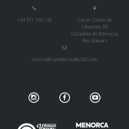
+34 971 105 136
Carrer Comte de
Cifuentes, 89
Ciutadella de Menorca,
Illes Balears
reserva@camidecavalls360.com