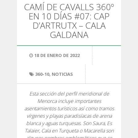
SENDERISMO
CAMÍ DE CAVALLS 360º
EN 10 DÍAS #07: CAP
13 ETAPAS
D’ARTRUTX – CALA
GALDANA
10 ETAPAS
18 DE ENERO DE 2022
8 ETAPAS
360-10
,
NOTICIAS
7 ETAPAS
Esta sección del perfil meridional de
6 ETAPAS
Menorca incluye importantes
asentamientos turísticos así como tramos
vírgenes y playas paradisíacas de arena
SELECCIÓN DE ETAPAS
blanca y aguas turquesas. Son Saura, Es
Talaier, Cala en Turqueta o Macarella son
BTT