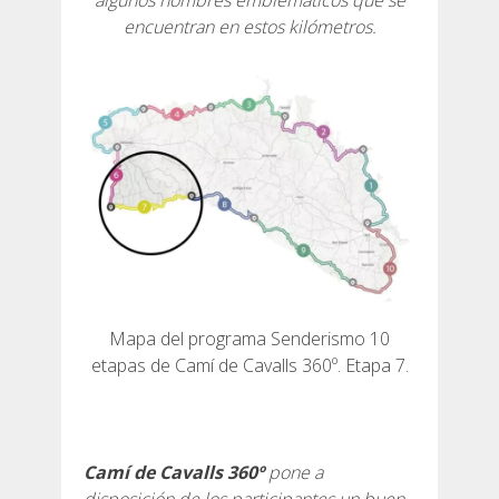
algunos nombres emblemáticos que se
encuentran en estos kilómetros.
6 ETAPAS
5 ETAPAS
4 ETAPAS
3 ETAPAS
RUTA POR EL INTERIOR
Mapa del programa Senderismo 10
etapas de Camí de Cavalls 360º. Etapa 7.
TRAIL RUNNING
8 ETAPAS
Camí de Cavalls 360º
pone a
disposición de los participantes un buen