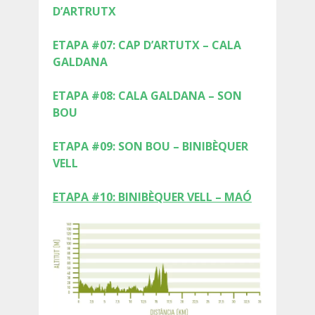
D’ARTRUTX
ETAPA #07: CAP D’ARTUTX – CALA
GALDANA
QUIÉNES SOMOS
ETAPA #08: CALA GALDANA – SON
BOU
COMPROMISO AMBIENTAL
ETAPA #09: SON BOU – BINIBÈQUER
VELL
PROYECTO DE CONSERVACIÓN
ETAPA #10: BINIBÈQUER VELL – MAÓ
0º PLÁSTICO
ESTUDIO SOBRE LOS PLÁSTICOS EN EL CAMÍ DE
CAVALLS
RECUPERACIÓN DE TORRENTES