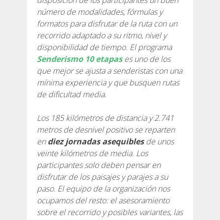
número de modalidades, fórmulas y
7 ETAPAS
formatos para disfrutar de la ruta con un
recorrido adaptado a su ritmo, nivel y
6 ETAPAS
disponibilidad de tiempo. El programa
Senderismo 10 etapas
es uno de los
que mejor se ajusta a senderistas con una
5 ETAPAS
mínima experiencia y que busquen rutas
de dificultad media.
4 ETAPAS
Los 185 kilómetros de distancia y 2.741
metros de desnivel positivo se reparten
NON-STOP
en
diez jornadas asequibles
de unos
veinte kilómetros de media. Los
NORMAS Y CRITERIOS DE VALIDACIÓN
participantes solo deben pensar en
disfrutar de los paisajes y parajes a su
paso. El equipo de la organización nos
RÁNKING
ocupamos del resto: el asesoramiento
sobre el recorrido y posibles variantes, las