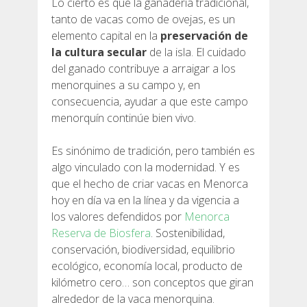
Lo cierto es que la ganadería tradicional,
tanto de vacas como de ovejas, es un
elemento capital en la
preservación de
la cultura secular
de la isla. El cuidado
del ganado contribuye a arraigar a los
QUIÉNES SOMOS
menorquines a su campo y, en
consecuencia, ayudar a que este campo
COMPROMISO AMBIENTAL
menorquín continúe bien vivo.
Es sinónimo de tradición, pero también es
PROYECTO DE CONSERVACIÓN
algo vinculado con la modernidad. Y es
que el hecho de criar vacas en Menorca
hoy en día va en la línea y da vigencia a
0º PLÁSTICO
los valores defendidos por
Menorca
Reserva de Biosfera
. Sostenibilidad,
ESTUDIO SOBRE LOS PLÁSTICOS EN EL CAMÍ DE
conservación, biodiversidad, equilibrio
CAVALLS
ecológico, economía local, producto de
kilómetro cero… son conceptos que giran
RECUPERACIÓN DE TORRENTES
alrededor de la vaca menorquina.