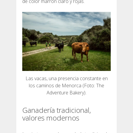
de color marrón claro y rojas.
SERVICIO DE ASISTENCIA
ENVÍA UN INTENTO
PRECIO
SERVICIOS INCLUIDOS
Las vacas, una presencia constante en
los caminos de Menorca (Foto: The
Adventure Bakery).
ALOJAMIENTO
Ganadería tradicional,
EXTRAS
valores modernos
REGLAMENTO