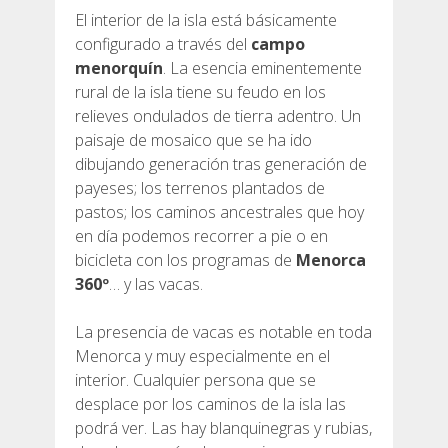
El interior de la isla está básicamente
7 ETAPAS
configurado a través del
campo
menorquín
. La esencia eminentemente
6 ETAPAS
rural de la isla tiene su feudo en los
relieves ondulados de tierra adentro. Un
paisaje de mosaico que se ha ido
5 ETAPAS
dibujando generación tras generación de
payeses; los terrenos plantados de
pastos; los caminos ancestrales que hoy
4 ETAPAS
en día podemos recorrer a pie o en
bicicleta con los programas de
Menorca
NON-STOP
360º
… y las vacas.
La presencia de vacas es notable en toda
NORMAS Y CRITERIOS DE VALIDACIÓN
Menorca y muy especialmente en el
interior. Cualquier persona que se
RÁNKING
desplace por los caminos de la isla las
podrá ver. Las hay blanquinegras y rubias,