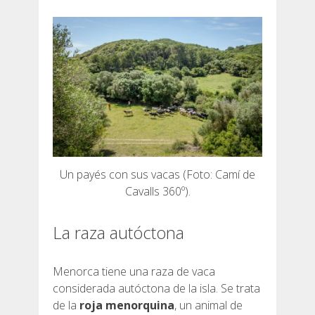
RESEÑAS
BLOG
ESPAÑOL
Un payés con sus vacas (Foto: Camí de
Cavalls 360º).
CATALÀ
La raza autóctona
ENGLISH
Menorca tiene una raza de vaca
considerada autóctona de la isla. Se trata
FRANÇAIS
de la
roja menorquina
, un animal de