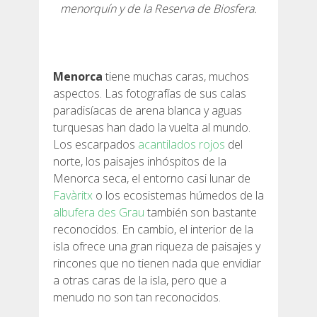
menorquín y de la Reserva de Biosfera.
6 ETAPAS
Menorca
tiene muchas caras, muchos
5 ETAPAS
aspectos. Las fotografías de sus calas
paradisíacas de arena blanca y aguas
4 ETAPAS
turquesas han dado la vuelta al mundo.
Los escarpados
acantilados rojos
del
norte, los paisajes inhóspitos de la
3 ETAPAS
Menorca seca, el entorno casi lunar de
Favàritx
o los ecosistemas húmedos de la
RUTA POR EL INTERIOR
albufera des Grau
también son bastante
reconocidos. En cambio, el interior de la
isla ofrece una gran riqueza de paisajes y
TRAIL RUNNING
rincones que no tienen nada que envidiar
a otras caras de la isla, pero que a
8 ETAPAS
menudo no son tan reconocidos.