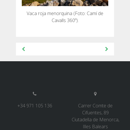
Vaca roja menorquina (Foto: Camí de
Cavalls 360º).
Navegación
de
entradas
+34 971 105 136
Carrer Comte de
Cifuentes, 89
Ciutadella de Menorca,
Illes Balears